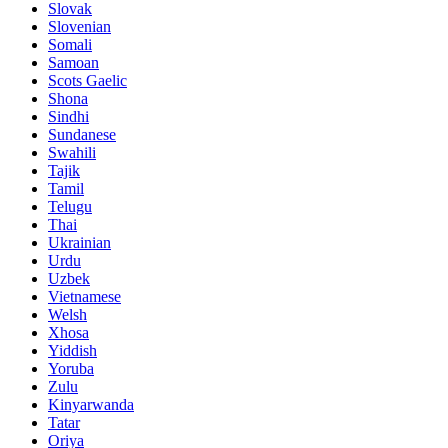
Slovak
Slovenian
Somali
Samoan
Scots Gaelic
Shona
Sindhi
Sundanese
Swahili
Tajik
Tamil
Telugu
Thai
Ukrainian
Urdu
Uzbek
Vietnamese
Welsh
Xhosa
Yiddish
Yoruba
Zulu
Kinyarwanda
Tatar
Oriya