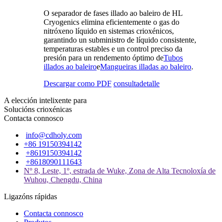
O separador de fases illado ao baleiro de HL
Cryogenics elimina eficientemente o gas do
nitróxeno líquido en sistemas crioxénicos,
garantindo un subministro de líquido consistente,
temperaturas estables e un control preciso da
presión para un rendemento óptimo de
Tubos
illados ao baleiro
e
Mangueiras illadas ao baleiro
.
Descargar como PDF
consulta
detalle
A elección intelixente para
Solucións crioxénicas
Contacta connosco
info@cdholy.com
+86 19150394142
+8619150394142
+8618090111643
Nº 8, Leste, 1º, estrada de Wuke, Zona de Alta Tecnoloxía de
Wuhou, Chengdu, China
Ligazóns rápidas
Contacta connosco