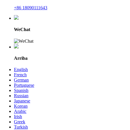
+86 18090111643
WeChat
Arriba
English
French
German
Portuguese
Spanish
Russian
Japanese
Korean
Arabic
Irish
Greek
Turkish