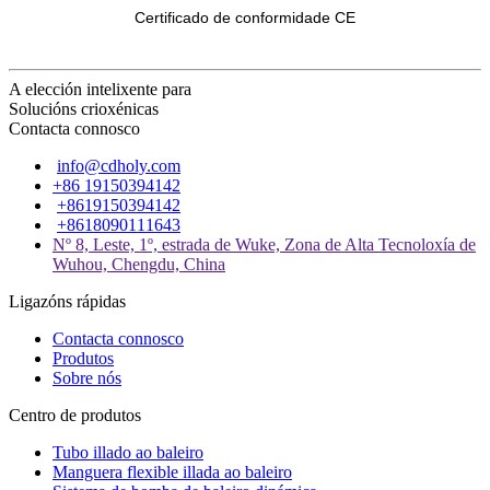
Certificado de conformidade CE
A elección intelixente para
Solucións crioxénicas
Contacta connosco
info@cdholy.com
+86 19150394142
+8619150394142
+8618090111643
Nº 8, Leste, 1º, estrada de Wuke, Zona de Alta Tecnoloxía de
Wuhou, Chengdu, China
Ligazóns rápidas
Contacta connosco
Produtos
Sobre nós
Centro de produtos
Tubo illado ao baleiro
Manguera flexible illada ao baleiro