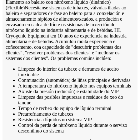
Illamento ao baleiro con nitróxeno líquido (dinámico)
(
Flexible
)
Necesítanse sistemas de tubaxes, válvulas illadas ao
baleiro e separadores de fase ao baleiro para a conxelación e
almacenamento rápidos de alimentos/xeados, a produción e
envasado en cadea de frío e os sistemas de inxección de
nitróxeno líquido na industria alimentaria e de bebidas. HL
Cryogenic Equipment ten 10 anos de experiencia na industria
alimentaria e de bebidas. Acumulou moita experiencia e
coñecemento, coa capacidade de "descubrir problemas dos
clientes", "resolver problemas dos clientes" e "mellorar os
sistemas dos clientes". Os problemas comúns inclúen:
Limpeza do interior da tubaxe e derrames de aceiro
inoxidable
Conmutación (automática) de liñas principais e derivadas
A temperatura do nitróxeno líquido nos equipos terminais
Axuste da presión (redución) e estabilidade do VIP
Limpeza das posibles impurezas e residuos de xeo do
tanque
Tempo de recheo do equipo de líquido terminal
Prearrefriamento de tubaxes
Resistencia a líquidos no sistema VIP
Control da perda de nitróxeno líquido durante o servizo
descontinuo do sistema