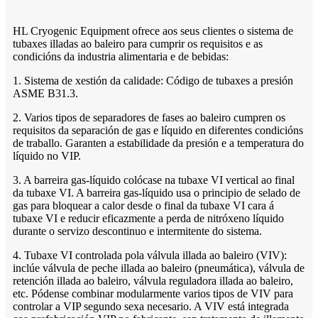
HL Cryogenic Equipment ofrece aos seus clientes o sistema de
tubaxes illadas ao baleiro para cumprir os requisitos e as
condicións da industria alimentaria e de bebidas:
1. Sistema de xestión da calidade: Código de tubaxes a presión
ASME B31.3.
2. Varios tipos de separadores de fases ao baleiro cumpren os
requisitos da separación de gas e líquido en diferentes condicións
de traballo. Garanten a estabilidade da presión e a temperatura do
líquido no VIP.
3. A barreira gas-líquido colócase na tubaxe VI vertical ao final
da tubaxe VI. A barreira gas-líquido usa o principio de selado de
gas para bloquear a calor desde o final da tubaxe VI cara á
tubaxe VI e reducir eficazmente a perda de nitróxeno líquido
durante o servizo descontinuo e intermitente do sistema.
4. Tubaxe VI controlada pola válvula illada ao baleiro (VIV):
inclúe válvula de peche illada ao baleiro (pneumática), válvula de
retención illada ao baleiro, válvula reguladora illada ao baleiro,
etc. Pódense combinar modularmente varios tipos de VIV para
controlar a VIP segundo sexa necesario. A VIV está integrada