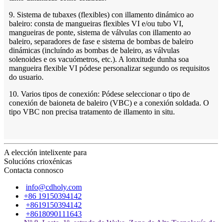
9. Sistema de tubaxes (flexibles) con illamento dinámico ao
baleiro: consta de mangueiras flexibles VI e/ou tubo VI,
mangueiras de ponte, sistema de válvulas con illamento ao
baleiro, separadores de fase e sistema de bombas de baleiro
dinámicas (incluíndo as bombas de baleiro, as válvulas
solenoides e os vacuómetros, etc.). A lonxitude dunha soa
mangueira flexible VI pódese personalizar segundo os requisitos
do usuario.
10. Varios tipos de conexión: Pódese seleccionar o tipo de
conexión de baioneta de baleiro (VBC) e a conexión soldada. O
tipo VBC non precisa tratamento de illamento in situ.
A elección intelixente para
Solucións crioxénicas
Contacta connosco
info@cdholy.com
+86 19150394142
+8619150394142
+8618090111643