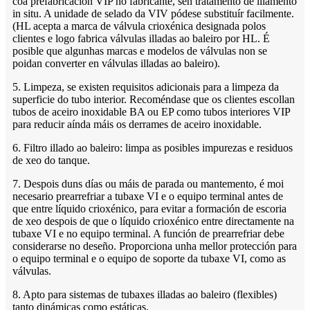
coa prefabricación VIP no fabricante, sen tratamento de illamento
in situ. A unidade de selado da VIV pódese substituír facilmente.
(HL acepta a marca de válvula crioxénica designada polos
clientes e logo fabrica válvulas illadas ao baleiro por HL. É
posible que algunhas marcas e modelos de válvulas non se
poidan converter en válvulas illadas ao baleiro).
5. Limpeza, se existen requisitos adicionais para a limpeza da
superficie do tubo interior. Recoméndase que os clientes escollan
tubos de aceiro inoxidable BA ou EP como tubos interiores VIP
para reducir aínda máis os derrames de aceiro inoxidable.
6. Filtro illado ao baleiro: limpa as posibles impurezas e residuos
de xeo do tanque.
7. Despois duns días ou máis de parada ou mantemento, é moi
necesario prearrefriar a tubaxe VI e o equipo terminal antes de
que entre líquido crioxénico, para evitar a formación de escoria
de xeo despois de que o líquido crioxénico entre directamente na
tubaxe VI e no equipo terminal. A función de prearrefriar debe
considerarse no deseño. Proporciona unha mellor protección para
o equipo terminal e o equipo de soporte da tubaxe VI, como as
válvulas.
8. Apto para sistemas de tubaxes illadas ao baleiro (flexibles)
tanto dinámicas como estáticas.