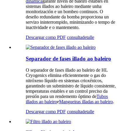
dinámica
garante niveis de baleiro estables en
sistemas illados ao baleiro mediante unha
monitorización e un bombeo continuos. O
deseño redundante da bomba proporciona un
servizo ininterrompido, minimizando o tempo de
inactividade e o mantemento.
Descargar como PDF
consulta
detalle
Separador de fases illado ao baleiro
O separador de fases illado ao baleiro de HL
Cryogenics elimina eficientemente o gas do
nitróxeno líquido en sistemas crioxénicos,
garantindo un subministro de líquido consistente,
temperaturas estables e un control preciso da
presión para un rendemento óptimo de
Tubos
illados ao baleiro
e
Mangueiras illadas ao baleiro
.
Descargar como PDF
consulta
detalle