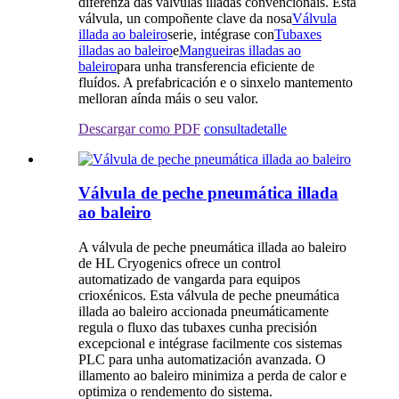
diferenza das válvulas illadas convencionais. Esta
válvula, un compoñente clave da nosa
Válvula
illada ao baleiro
serie, intégrase con
Tubaxes
illadas ao baleiro
e
Mangueiras illadas ao
baleiro
para unha transferencia eficiente de
fluídos. A prefabricación e o sinxelo mantemento
melloran aínda máis o seu valor.
Descargar como PDF
consulta
detalle
Válvula de peche pneumática illada
ao baleiro
A válvula de peche pneumática illada ao baleiro
de HL Cryogenics ofrece un control
automatizado de vangarda para equipos
crioxénicos. Esta válvula de peche pneumática
illada ao baleiro accionada pneumáticamente
regula o fluxo das tubaxes cunha precisión
excepcional e intégrase facilmente cos sistemas
PLC para unha automatización avanzada. O
illamento ao baleiro minimiza a perda de calor e
optimiza o rendemento do sistema.