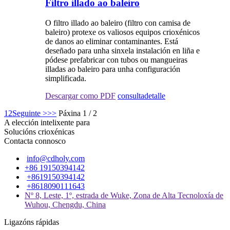
Filtro illado ao baleiro
O filtro illado ao baleiro (filtro con camisa de
baleiro) protexe os valiosos equipos crioxénicos
de danos ao eliminar contaminantes. Está
deseñado para unha sinxela instalación en liña e
pódese prefabricar con tubos ou mangueiras
illadas ao baleiro para unha configuración
simplificada.
Descargar como PDF
consulta
detalle
1
2
Seguinte >
>>
Páxina 1 / 2
A elección intelixente para
Solucións crioxénicas
Contacta connosco
info@cdholy.com
+86 19150394142
+8619150394142
+8618090111643
Nº 8, Leste, 1º, estrada de Wuke, Zona de Alta Tecnoloxía de
Wuhou, Chengdu, China
Ligazóns rápidas