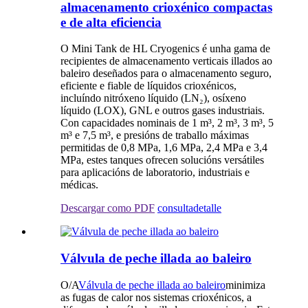
almacenamento crioxénico compactas
e de alta eficiencia
O Mini Tank de HL Cryogenics é unha gama de
recipientes de almacenamento verticais illados ao
baleiro deseñados para o almacenamento seguro,
eficiente e fiable de líquidos crioxénicos,
incluíndo nitróxeno líquido (LN₂), osíxeno
líquido (LOX), GNL e outros gases industriais.
Con capacidades nominais de 1 m³, 2 m³, 3 m³, 5
m³ e 7,5 m³, e presións de traballo máximas
permitidas de 0,8 MPa, 1,6 MPa, 2,4 MPa e 3,4
MPa, estes tanques ofrecen solucións versátiles
para aplicacións de laboratorio, industriais e
médicas.
Descargar como PDF
consulta
detalle
Válvula de peche illada ao baleiro
O/A
Válvula de peche illada ao baleiro
minimiza
as fugas de calor nos sistemas crioxénicos, a