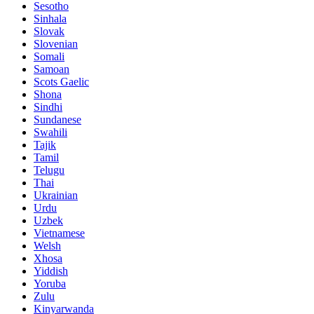
Sesotho
Sinhala
Slovak
Slovenian
Somali
Samoan
Scots Gaelic
Shona
Sindhi
Sundanese
Swahili
Tajik
Tamil
Telugu
Thai
Ukrainian
Urdu
Uzbek
Vietnamese
Welsh
Xhosa
Yiddish
Yoruba
Zulu
Kinyarwanda