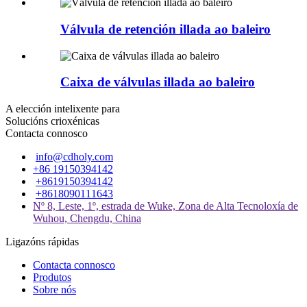
Válvula de retención illada ao baleiro
Caixa de válvulas illada ao baleiro
A elección intelixente para
Solucións crioxénicas
Contacta connosco
info@cdholy.com
+86 19150394142
+8619150394142
+8618090111643
Nº 8, Leste, 1º, estrada de Wuke, Zona de Alta Tecnoloxía de
Wuhou, Chengdu, China
Ligazóns rápidas
Contacta connosco
Produtos
Sobre nós