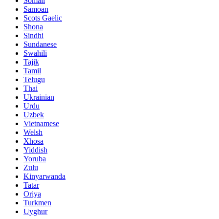
Somali
Samoan
Scots Gaelic
Shona
Sindhi
Sundanese
Swahili
Tajik
Tamil
Telugu
Thai
Ukrainian
Urdu
Uzbek
Vietnamese
Welsh
Xhosa
Yiddish
Yoruba
Zulu
Kinyarwanda
Tatar
Oriya
Turkmen
Uyghur