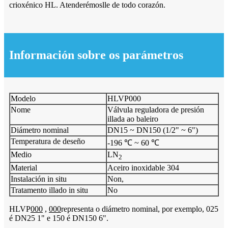
crioxénico HL. Atenderémoslle de todo corazón.
Información sobre os parámetros
Modelo
HLVP000
Nome
Válvula reguladora de presión
illada ao baleiro
Diámetro nominal
DN15 ~ DN150 (1/2" ~ 6")
Temperatura de deseño
-196 ℃ ~ 60 ℃
Medio
LN
2
Material
Aceiro inoxidable 304
Instalación in situ
Non,
Tratamento illado in situ
No
HLVP
000
,
000
representa o diámetro nominal, por exemplo, 025
é DN25 1" e 150 é DN150 6".