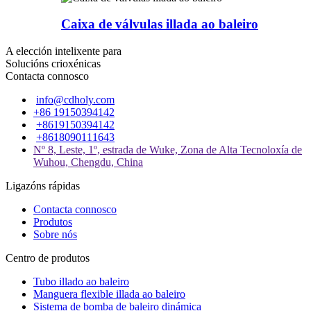
Caixa de válvulas illada ao baleiro
A elección intelixente para
Solucións crioxénicas
Contacta connosco
info@cdholy.com
+86 19150394142
+8619150394142
+8618090111643
Nº 8, Leste, 1º, estrada de Wuke, Zona de Alta Tecnoloxía de
Wuhou, Chengdu, China
Ligazóns rápidas
Contacta connosco
Produtos
Sobre nós
Centro de produtos
Tubo illado ao baleiro
Manguera flexible illada ao baleiro
Sistema de bomba de baleiro dinámica