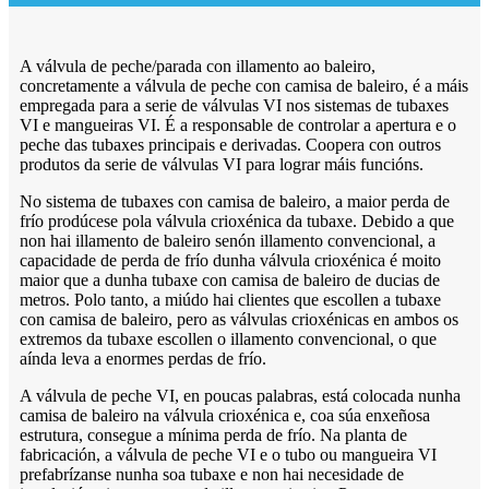
A válvula de peche/parada con illamento ao baleiro,
concretamente a válvula de peche con camisa de baleiro, é a máis
empregada para a serie de válvulas VI nos sistemas de tubaxes
VI e mangueiras VI. É a responsable de controlar a apertura e o
peche das tubaxes principais e derivadas. Coopera con outros
produtos da serie de válvulas VI para lograr máis funcións.
No sistema de tubaxes con camisa de baleiro, a maior perda de
frío prodúcese pola válvula crioxénica da tubaxe. Debido a que
non hai illamento de baleiro senón illamento convencional, a
capacidade de perda de frío dunha válvula crioxénica é moito
maior que a dunha tubaxe con camisa de baleiro de ducias de
metros. Polo tanto, a miúdo hai clientes que escollen a tubaxe
con camisa de baleiro, pero as válvulas crioxénicas en ambos os
extremos da tubaxe escollen o illamento convencional, o que
aínda leva a enormes perdas de frío.
A válvula de peche VI, en poucas palabras, está colocada nunha
camisa de baleiro na válvula crioxénica e, coa súa enxeñosa
estrutura, consegue a mínima perda de frío. Na planta de
fabricación, a válvula de peche VI e o tubo ou mangueira VI
prefabrízanse nunha soa tubaxe e non hai necesidade de