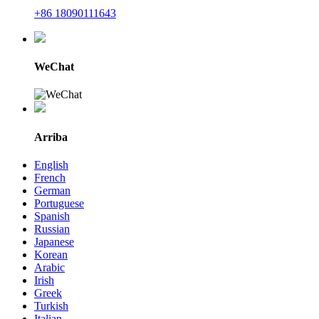
+86 18090111643
WeChat
Arriba
English
French
German
Portuguese
Spanish
Russian
Japanese
Korean
Arabic
Irish
Greek
Turkish
Italian