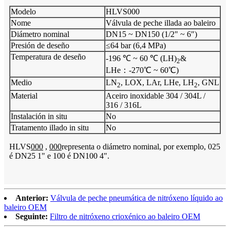
Modelo
HLVS000
Nome
Válvula de peche illada ao baleiro
Diámetro nominal
DN15 ~ DN150 (1/2" ~ 6")
Presión de deseño
≤64 bar (6,4 MPa)
Temperatura de deseño
-196 ℃ ~ 60 ℃ (LH)
&
2
LHe：-270℃ ~ 60℃)
Medio
LN
, LOX, LAr, LHe, LH
, GNL
2
2
Material
Aceiro inoxidable 304 / 304L /
316 / 316L
Instalación in situ
No
Tratamento illado in situ
No
HLVS
000
,
000
representa o diámetro nominal, por exemplo, 025
é DN25 1" e 100 é DN100 4".
Anterior:
Válvula de peche pneumática de nitróxeno líquido ao
baleiro OEM
Seguinte:
Filtro de nitróxeno crioxénico ao baleiro OEM