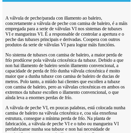
A válvula de peche/parada con illamento ao baleiro,
concretamente a válvula de peche con camisa de baleiro, é a máis
empregada para a serie de válvulas VI nos sistemas de tubaxes
VI e mangueiras VI. É a responsable de controlar a apertura e o
peche das tubaxes principais e derivadas. Coopera con outros
produtos da serie de válvulas VI para lograr máis funcións.
No sistema de tubaxes con camisa de baleiro, a maior perda de
frío prodúcese pola válvula crioxénica da tubaxe. Debido a que
non hai illamento de baleiro senón illamento convencional, a
capacidade de perda de frío dunha válvula crioxénica é moito
maior que a dunha tubaxe con camisa de baleiro de ducias de
metros. Polo tanto, a miúdo hai clientes que escollen a tubaxe
con camisa de baleiro, pero as válvulas crioxénicas en ambos os
extremos da tubaxe escollen o illamento convencional, o que
aínda leva a enormes perdas de frío.
A válvula de peche VI, en poucas palabras, está colocada nunha
camisa de baleiro na válvula crioxénica e, coa súa enxeñosa
estrutura, consegue a mínima perda de frío. Na planta de
fabricación, a válvula de peche VI e o tubo ou mangueira VI
prefabrízanse nunha soa tubaxe e non hai necesidade de