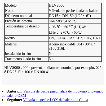
Modelo
HLVS000
Nome
Válvula de peche illada ao baleiro
Diámetro nominal
DN15 ~ DN150 (1/2" ~ 6")
Presión de deseño
≤64 bar (6,4 MPa)
Temperatura de deseño
-196 ℃ ~ 60 ℃ (LH)
&
2
LHe：-270℃ ~ 60℃)
Medio
LN
, LOX, LAr, LHe, LH
, GNL
2
2
Material
Aceiro inoxidable 304 / 304L /
316 / 316L
Instalación in situ
No
Tratamento illado in situ
No
HLVS
000
,
000
representa o diámetro nominal, por exemplo, 025
é DN25 1" e 100 é DN100 4".
Anterior:
Válvula de peche pneumática de nitróxeno crioxénico
ao baleiro OEM
Seguinte:
Válvula de peche LOX de baleiro de China