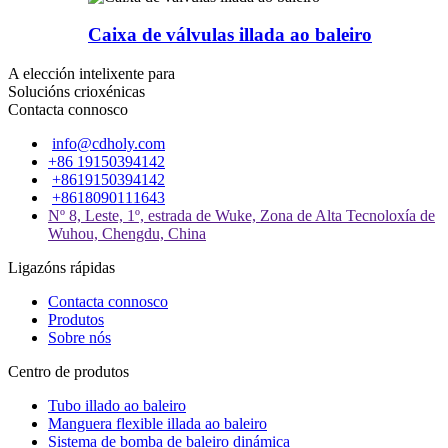
Caixa de válvulas illada ao baleiro
A elección intelixente para
Solucións crioxénicas
Contacta connosco
info@cdholy.com
+86 19150394142
+8619150394142
+8618090111643
Nº 8, Leste, 1º, estrada de Wuke, Zona de Alta Tecnoloxía de
Wuhou, Chengdu, China
Ligazóns rápidas
Contacta connosco
Produtos
Sobre nós
Centro de produtos
Tubo illado ao baleiro
Manguera flexible illada ao baleiro
Sistema de bomba de baleiro dinámica