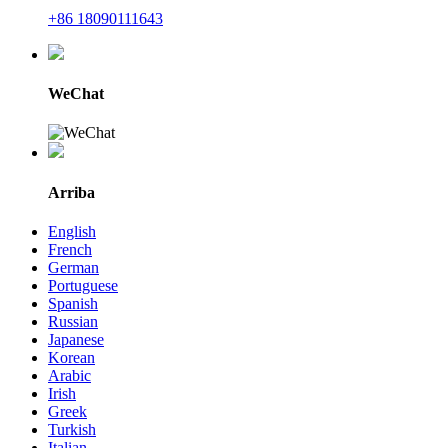
+86 18090111643
WeChat
Arriba
English
French
German
Portuguese
Spanish
Russian
Japanese
Korean
Arabic
Irish
Greek
Turkish
Italian