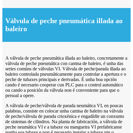
Válvula de peche pneumática illada ao
baleiro
A válvula de peche pneumática illada ao baleiro, concretamente a
válvula de peche pneumática con camisa de baleiro, é unha das
series comúns de válvulas VI. Válvula de peche/parada illada ao
baleiro controlada pneumáticamente para controlar a apertura e o
peche de tubaxes principais e derivadas. É unha boa opción
cando é necesario cooperar cun PLC para o control automático
ou cando a posición da válvula non é conveniente para que o
persoal a opere.
A válvula de peche/válvula de parada neumática VI, en poucas
palabras, consiste en colocar unha camisa de baleiro na válvula
de peche/válvula de parada crioxénica e engadírlle un conxunto
de sistemas de cilindros. Na planta de fabricación, a válvula de
peche neumática VI e a tubaxe ou mangueira VI prefabricanse
nunha soa tubaxe e non é necesario instalar a tubaxe nin o