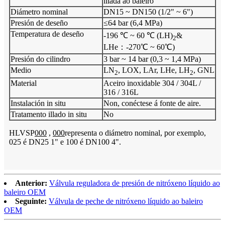
illada ao baleiro
Diámetro nominal
DN15 ~ DN150 (1/2" ~ 6")
Presión de deseño
≤64 bar (6,4 MPa)
Temperatura de deseño
-196 ℃ ~ 60 ℃ (LH)
&
2
LHe：-270℃ ~ 60℃)
Presión do cilindro
3 bar ~ 14 bar (0,3 ~ 1,4 MPa)
Medio
LN
, LOX, LAr, LHe, LH
, GNL
2
2
Material
Aceiro inoxidable 304 / 304L /
316 / 316L
Instalación in situ
Non, conéctese á fonte de aire.
Tratamento illado in situ
No
HLVSP
000
,
000
representa o diámetro nominal, por exemplo,
025 é DN25 1" e 100 é DN100 4".
Anterior:
Válvula reguladora de presión de nitróxeno líquido ao
baleiro OEM
Seguinte:
Válvula de peche de nitróxeno líquido ao baleiro
OEM