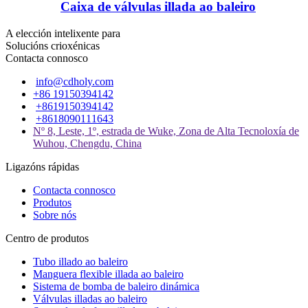
Caixa de válvulas illada ao baleiro
A elección intelixente para
Solucións crioxénicas
Contacta connosco
info@cdholy.com
+86 19150394142
+8619150394142
+8618090111643
Nº 8, Leste, 1º, estrada de Wuke, Zona de Alta Tecnoloxía de
Wuhou, Chengdu, China
Ligazóns rápidas
Contacta connosco
Produtos
Sobre nós
Centro de produtos
Tubo illado ao baleiro
Manguera flexible illada ao baleiro
Sistema de bomba de baleiro dinámica
Válvulas illadas ao baleiro