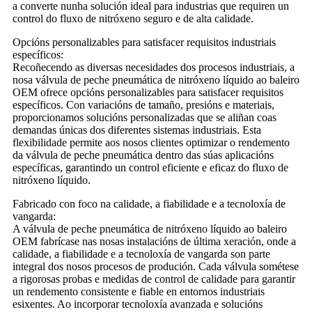
a converte nunha solución ideal para industrias que requiren un
control do fluxo de nitróxeno seguro e de alta calidade.
Opcións personalizables para satisfacer requisitos industriais
específicos:
Recoñecendo as diversas necesidades dos procesos industriais, a
nosa válvula de peche pneumática de nitróxeno líquido ao baleiro
OEM ofrece opcións personalizables para satisfacer requisitos
específicos. Con variacións de tamaño, presións e materiais,
proporcionamos solucións personalizadas que se aliñan coas
demandas únicas dos diferentes sistemas industriais. Esta
flexibilidade permite aos nosos clientes optimizar o rendemento
da válvula de peche pneumática dentro das súas aplicacións
específicas, garantindo un control eficiente e eficaz do fluxo de
nitróxeno líquido.
Fabricado con foco na calidade, a fiabilidade e a tecnoloxía de
vangarda:
A válvula de peche pneumática de nitróxeno líquido ao baleiro
OEM fabrícase nas nosas instalacións de última xeración, onde a
calidade, a fiabilidade e a tecnoloxía de vangarda son parte
integral dos nosos procesos de produción. Cada válvula sométese
a rigorosas probas e medidas de control de calidade para garantir
un rendemento consistente e fiable en entornos industriais
esixentes. Ao incorporar tecnoloxía avanzada e solucións