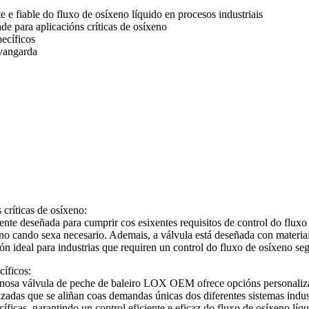
 e fiable do fluxo de osíxeno líquido en procesos industriais
ade para aplicacións críticas de osíxeno
pecíficos
 vangarda
 críticas de osíxeno:
 deseñada para cumprir cos esixentes requisitos de control do fluxo d
eno cando sexa necesario. Ademais, a válvula está deseñada con materiais
ón ideal para industrias que requiren un control do fluxo de osíxeno seg
cíficos:
 nosa válvula de peche de baleiro LOX OEM ofrece opcións personalizabl
adas que se aliñan coas demandas únicas dos diferentes sistemas industr
ficas, garantindo un control eficiente e eficaz do fluxo de osíxeno líqu