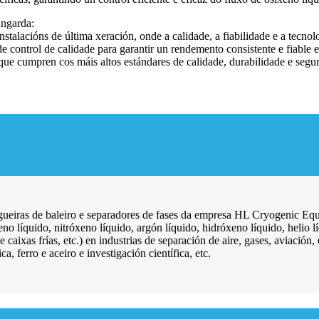
angarda:
alacións de última xeración, onde a calidade, a fiabilidade e a tecnol
 control de calidade para garantir un rendemento consistente e fiable e
ue cumpren cos máis altos estándares de calidade, durabilidade e segur
ngueiras de baleiro e separadores de fases da empresa HL Cryogenic Eq
xeno líquido, nitróxeno líquido, argón líquido, hidróxeno líquido, heli
aixas frías, etc.) en industrias de separación de aire, gases, aviación,
 ferro e aceiro e investigación científica, etc.