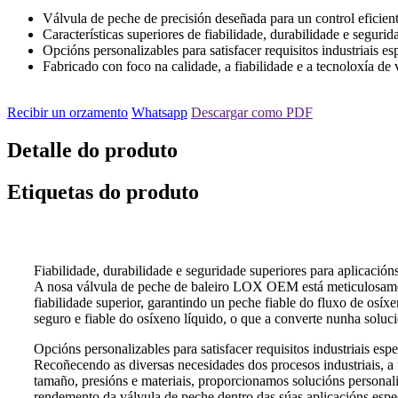
Válvula de peche de precisión deseñada para un control eficiente
Características superiores de fiabilidade, durabilidade e segurid
Opcións personalizables para satisfacer requisitos industriais es
Fabricado con foco na calidade, a fiabilidade e a tecnoloxía de
Recibir un orzamento
Whatsapp
Descargar como PDF
Detalle do produto
Etiquetas do produto
Fiabilidade, durabilidade e seguridade superiores para aplicacións
A nosa válvula de peche de baleiro LOX OEM está meticulosamente
fiabilidade superior, garantindo un peche fiable do fluxo de osíx
seguro e fiable do osíxeno líquido, o que a converte nunha soluci
Opcións personalizables para satisfacer requisitos industriais espe
Recoñecendo as diversas necesidades dos procesos industriais, a
tamaño, presións e materiais, proporcionamos solucións personaliz
rendemento da válvula de peche dentro das súas aplicacións especí