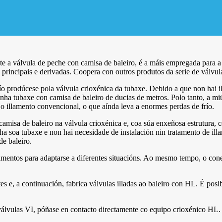
te a válvula de peche con camisa de baleiro, é a máis empregada para a
 principais e derivadas. Coopera con outros produtos da serie de válvul
ío prodúcese pola válvula crioxénica da tubaxe. Debido a que non hai 
nha tubaxe con camisa de baleiro de ducias de metros. Polo tanto, a miú
o illamento convencional, o que aínda leva a enormes perdas de frío.
amisa de baleiro na válvula crioxénica e, coa súa enxeñosa estrutura, c
 soa tubaxe e non hai necesidade de instalación nin tratamento de illa
de baleiro.
mentos para adaptarse a diferentes situacións. Ao mesmo tempo, o cone
es e, a continuación, fabrica válvulas illadas ao baleiro con HL. É po
e válvulas VI, póñase en contacto directamente co equipo crioxénico HL