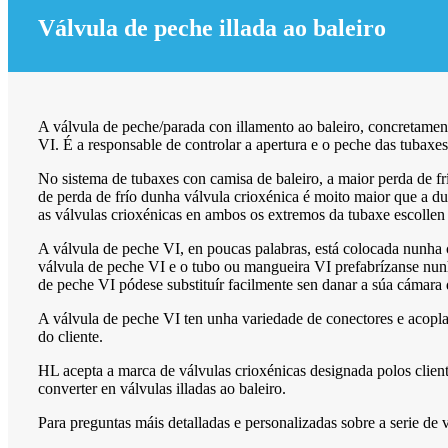
Válvula de peche illada ao baleiro
A válvula de peche/parada con illamento ao baleiro, concretamen
VI. É a responsable de controlar a apertura e o peche das tubaxes
No sistema de tubaxes con camisa de baleiro, a maior perda de fr
de perda de frío dunha válvula crioxénica é moito maior que a du
as válvulas crioxénicas en ambos os extremos da tubaxe escollen 
A válvula de peche VI, en poucas palabras, está colocada nunha c
válvula de peche VI e o tubo ou mangueira VI prefabrízanse nunha
de peche VI pódese substituír facilmente sen danar a súa cámara 
A válvula de peche VI ten unha variedade de conectores e acopla
do cliente.
HL acepta a marca de válvulas crioxénicas designada polos client
converter en válvulas illadas ao baleiro.
Para preguntas máis detalladas e personalizadas sobre a serie d