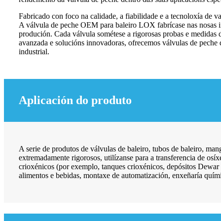
Fabricado con foco na calidade, a fiabilidade e a tecnoloxía de v
A válvula de peche OEM para baleiro LOX fabrícase nas nosas inst
produción. Cada válvula sométese a rigorosas probas e medidas de
avanzada e solucións innovadoras, ofrecemos válvulas de peche q
industrial.
Aplicación do produto
A serie de produtos de válvulas de baleiro, tubos de baleiro, ma
extremadamente rigorosos, utilízanse para a transferencia de osí
crioxénicos (por exemplo, tanques crioxénicos, depósitos Dewar e c
alimentos e bebidas, montaxe de automatización, enxeñaría química,