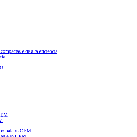
ia...
EM
o baleiro OEM