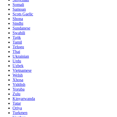
Somali
Samoan
Scots Gaelic
Shona
Sindhi
Sundanese
Swahili
Tajik
Tamil
Telugu
Thai
Ukrainian
Urdu
Uzbek
Vietnamese
Welsh
Xhosa
Yiddish
Yoruba
Zulu
Kinyarwanda
Tatar
Oriya
Turkmen