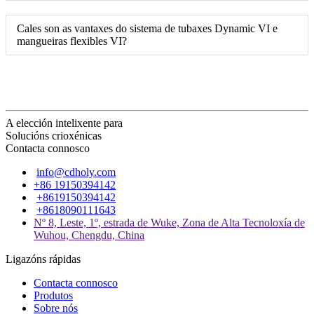
Cales son as vantaxes do sistema de tubaxes Dynamic VI e
mangueiras flexibles VI?
A elección intelixente para
Solucións crioxénicas
Contacta connosco
info@cdholy.com
+86 19150394142
+8619150394142
+8618090111643
Nº 8, Leste, 1º, estrada de Wuke, Zona de Alta Tecnoloxía de
Wuhou, Chengdu, China
Ligazóns rápidas
Contacta connosco
Produtos
Sobre nós